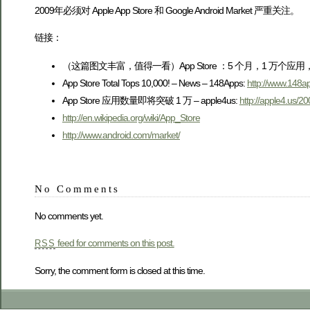
2009年必须对 Apple App Store 和 Google Android Market 严重关注。
链接：
（这篇图文丰富，值得一看）App Store ：5 个月，1 万个应用，3 亿
App Store Total Tops 10,000! – News – 148Apps:
http://www.148a
App Store 应用数量即将突破 1 万 – apple4us:
http://apple4.us/2
http://en.wikipedia.org/wiki/App_Store
http://www.android.com/market/
No Comments
No comments yet.
feed for comments on this post.
RSS
Sorry, the comment form is closed at this time.