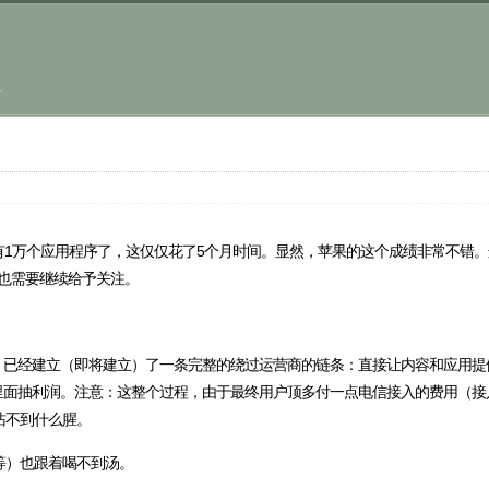
.
pp Store 已经有1万个应用程序了，这仅仅花了5个月时间。显然，苹果的这个成绩非常不
rket 也需要继续给予关注。
et ），已经建立（即将建立）了一条完整的绕过运营商的链条：直接让内容和应用提供商 conte
从每笔交易里面抽利润。注意：这整个过程，由于最终用户顶多付一点电信接入的费用（接
沾不到什么腥。
等）也跟着喝不到汤。