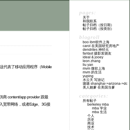
pages:
关于
和我联系
帖子归档（按日期）
帖子归档（按类别）
blogroll
boo ibm软件上海
carol 在美国研究房地产
dendrites 神经元
fantast 摄影发烧友
ideal & jooey
leon zhang
liu yan
错。这代表了移动应用程序（Mobile
mvm 微软上海
mvm 的生活
yuping
水云天 写游记
璐璐 shanghai->arizona->dc
美人她爹 在美国当爹
categories:
nt/app provider 跟最
所有帖子
入宽带网络，或者Edge、3G接
berkeley mba
mba 学业
mba 生活
个人
历史
商业
技术