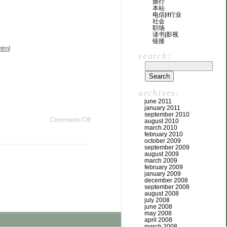
旅行
本站
电信|it行业
社会
职场
读书|影视
链接
html
search:
archives:
june 2011
january 2011
september 2010
Comments Off
august 2010
march 2010
february 2010
october 2009
september 2009
august 2009
march 2009
february 2009
january 2009
december 2008
september 2008
august 2008
july 2008
june 2008
may 2008
april 2008
march 2008