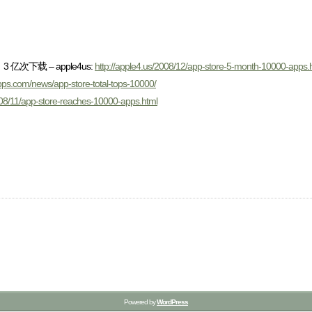
次下载 – apple4us:
http://apple4.us/2008/12/app-store-5-month-10000-apps.
pps.com/news/app-store-total-tops-10000/
008/11/app-store-reaches-10000-apps.html
Powered by
WordPress