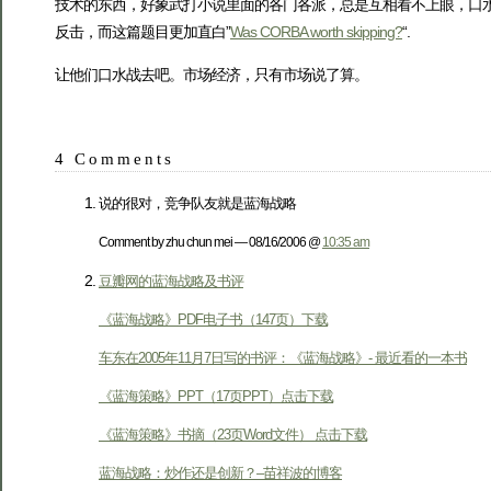
技术的东西，好象武打小说里面的各门各派，总是互相看不上眼，口水
反击，而这篇题目更加直白”
Was CORBA worth skipping?
“.
让他们口水战去吧。市场经济，只有市场说了算。
4 Comments
说的很对，竞争队友就是蓝海战略
Comment by zhu chun mei — 08/16/2006 @
10:35 am
豆瓣网的蓝海战略及书评
《蓝海战略》PDF电子书（147页）下载
车东在2005年11月7日写的书评：《蓝海战略》- 最近看的一本书
《蓝海策略》PPT（17页PPT）点击下载
《蓝海策略》书摘（23页Word文件） 点击下载
蓝海战略：炒作还是创新？–苗祥波的博客