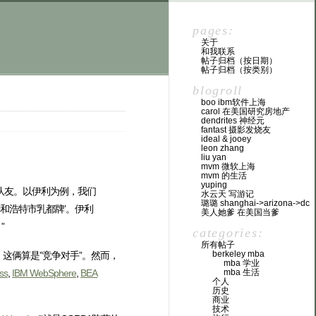
pages:
关于
和我联系
帖子归档（按日期）
帖子归档（按类别）
blogroll
boo ibm软件上海
carol 在美国研究房地产
dendrites 神经元
fantast 摄影发烧友
ideal & jooey
leon zhang
liu yan
mvm 微软上海
mvm 的生活
yuping
队友。以伊利为例，我们
水云天 写游记
璐璐 shanghai->arizona->dc
和浩特市乳都牌’。伊利
美人她爹 在美国当爹
”
categories:
所有帖子
berkeley mba
这俩算是”竞争对手”。然而，
mba 学业
mba 生活
ss
,
IBM WebSphere
,
BEA
个人
历史
商业
技术