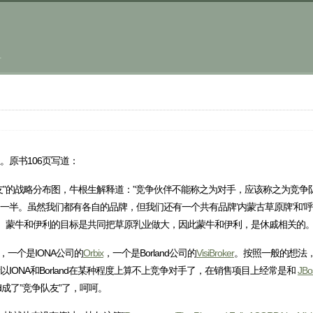
.
。原书106页写道：
友”的战略分布图，牛根生解释道：”竞争伙伴不能称之为对手，应该称之为竞争
半。虽然我们都有各自的品牌，但我们还有一个共有品牌’内蒙古草原牌’和’呼
。蒙牛和伊利的目标是共同把草原乳业做大，因此蒙牛和伊利，是休戚相关的。
，一个是IONA公司的
Orbix
，一个是Borland公司的
VisiBroker
。按照一般的想法，
以IONA和Borland在某种程度上算不上竞争对手了，在销售项目上经常是和
JBo
d成了”竞争队友”了，呵呵。