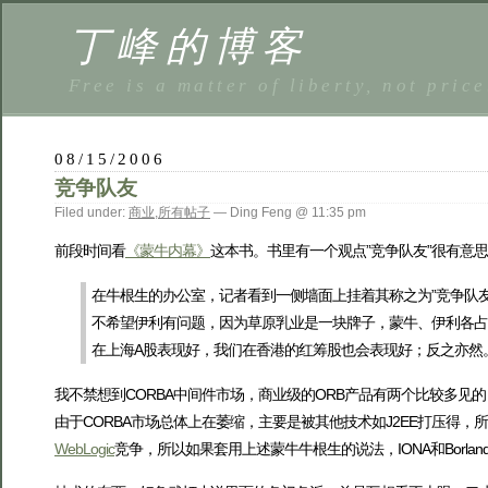
丁峰的博客
Free is a matter of liberty, not price
08/15/2006
竞争队友
Filed under:
商业
,
所有帖子
— Ding Feng @ 11:35 pm
前段时间看
《蒙牛内幕》
这本书。书里有一个观点”竞争队友”很有意思
在牛根生的办公室，记者看到一侧墙面上挂着其称之为”竞争队
不希望伊利有问题，因为草原乳业是一块牌子，蒙牛、伊利各占一
在上海A股表现好，我们在香港的红筹股也会表现好；反之亦然
我不禁想到CORBA中间件市场，商业级的ORB产品有两个比较多见的
由于CORBA市场总体上在萎缩，主要是被其他技术如J2EE打压得，所
WebLogic
竞争，所以如果套用上述蒙牛牛根生的说法，IONA和Borlan