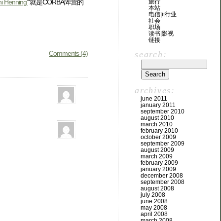
i Henning’
“就是CORBA阵营的
旅行
本站
电信|it行业
社会
职场
读书|影视
链接
Comments (4)
search:
archives:
june 2011
january 2011
september 2010
august 2010
march 2010
february 2010
october 2009
september 2009
august 2009
march 2009
february 2009
january 2009
december 2008
september 2008
august 2008
july 2008
june 2008
may 2008
april 2008
march 2008